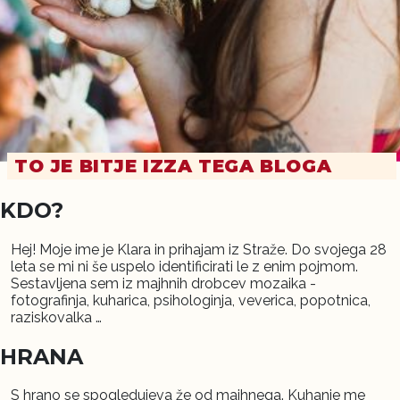
TO JE BITJE IZZA TEGA BLOGA
KDO?
Hej! Moje ime je Klara in prihajam iz Straže. Do svojega 28
leta se mi ni še uspelo identificirati le z enim pojmom.
Sestavljena sem iz majhnih drobcev mozaika -
fotografinja, kuharica, psihologinja, veverica, popotnica,
raziskovalka …
HRANA
S hrano se spogledujeva že od majhnega. Kuhanje me