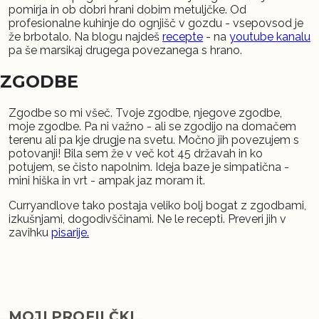
pomirja in ob dobri hrani dobim metuljčke. Od
profesionalne kuhinje do ognjišč v gozdu - vsepovsod je
že brbotalo. Na blogu najdeš
recepte
- na
youtube kanalu
pa še marsikaj drugega povezanega s hrano.
ZGODBE
Zgodbe so mi všeč. Tvoje zgodbe, njegove zgodbe,
moje zgodbe. Pa ni važno - ali se zgodijo na domačem
terenu ali pa kje drugje na svetu. Močno jih povezujem s
potovanji! Bila sem že v več kot 45 državah in ko
potujem, se čisto napolnim. Ideja baze je simpatična -
mini hiška in vrt - ampak jaz moram it.
Curryandlove tako postaja veliko bolj bogat z zgodbami,
izkušnjami, dogodivščinami. Ne le recepti. Preveri jih v
zavihku
pisarije.
MOJI PROFILČKI